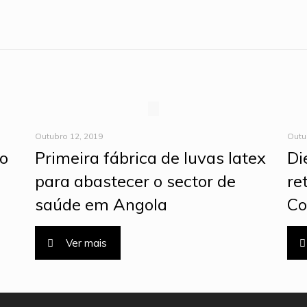
Outubro 12, 2019
Outu
ço
Primeira fábrica de luvas latex
Di
para abastecer o sector de
re
saúde em Angola
Co
Ver mais