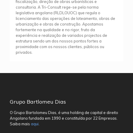
fiscalização, direção de obras urbanísticas e
consultoria. A Tri-Consult rege-se pela norma
legislativa angolana (RLDLOUOC) que regula o
licenciamento das operações de loteamento, obras de
urbanização e obras de construção. Apostamos
fortemente na qualidade e no rigor, fruto da
experiência e realização de variados projectos de
estrutura sendo um dos nossos pontos fortes a
proximidade com os nossos clientes, públicos ou
privados.
Grupo Bartlomeu Dias
O Grupo Bartolomeu Dias, é uma holding de capital e direito
Angolano fundada em 1990 e constituída por 22 Empresas.
Saiba mais
aqui
.